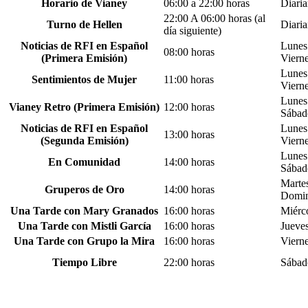
Horario de Vianey
06:00 a 22:00 horas
Diari
22:00 A 06:00 horas (al
Turno de Hellen
Diari
día siguiente)
Noticias de RFI en Español
Lunes
08:00 horas
(Primera Emisión)
Viern
Lunes
Sentimientos de Mujer
11:00 horas
Viern
Lunes
Vianey Retro (Primera Emisión)
12:00 horas
Sábad
Noticias de RFI en Español
Lunes
13:00 horas
(Segunda Emisión)
Viern
Lunes
En Comunidad
14:00 horas
Sábad
Marte
Gruperos de Oro
14:00 horas
Domi
Una Tarde con Mary Granados
16:00 horas
Miérc
Una Tarde con Mistli García
16:00 horas
Jueve
Una Tarde con Grupo la Mira
16:00 horas
Viern
Tiempo Libre
22:00 horas
Sábad