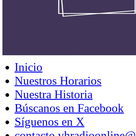
Inicio
Nuestros Horarios
Nuestra Historia
Búscanos en Facebook
Síguenos en X
contacto.vhradioonline